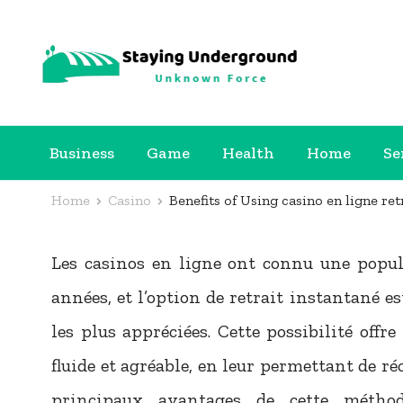
Skip
to
content
(Press
Staying Underground
Unknown Force
Enter)
Business
Game
Health
Home
Se
Home
Casino
Benefits of Using casino en ligne ret
Les casinos en ligne ont connu une popula
années, et l’option de retrait instantané e
les plus appréciées. Cette possibilité offr
fluide et agréable, en leur permettant de r
principaux avantages de cette méthode