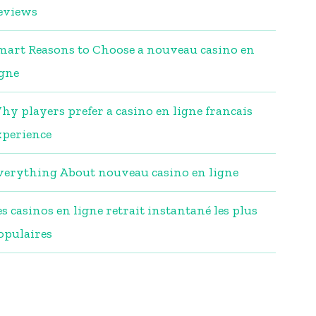
eviews
mart Reasons to Choose a nouveau casino en
igne
hy players prefer a casino en ligne francais
xperience
verything About nouveau casino en ligne
es casinos en ligne retrait instantané les plus
opulaires