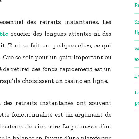
R
sentiel des retraits instantanés. Les
S
l
ble
soucier des longues attentes ni des
. Tout se fait en quelques clics, ce qui
W
. Que ce soit pour un gain important ou
e
é de retirer des fonds rapidement est un
E
rsqu’ils choisissent un casino en ligne.
L
t des retraits instantanés ont souvent
p
ette fonctionnalité est un argument de
isateurs de s’inscrire. La promesse d’un
er la balance en faveur d’une plateforme