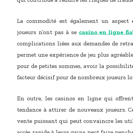
La commodité est également un aspect es
joueurs n’ont pas à se
casino en ligne fia
complications liées aux demandes de retrait
permet une expérience de jeu plus agréable
pour de petites sommes, avoir la possibilit
facteur décisif pour de nombreux joueurs lo
En outre, les casinos en ligne qui offren
tendance à attirer de nouveaux joueurs. C
vente puissant qui peut convaincre les util
accès rapide à leurs gains peut faire pench