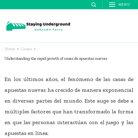
Skip
MENU
to
content
Staying
Unknown Force
(Press
Underground
Enter)
Home
Casino
Understanding the rapid growth of casas de apuestas nuevas
En los últimos años, el fenómeno de las casas de
apuestas nuevas ha crecido de manera exponencial
en diversas partes del mundo. Este auge se debe a
múltiples factores que han transformado la forma
en que las personas interactúan con el juego y las
apuestas en línea.