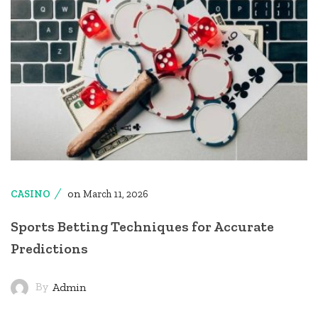
on
CASINO
March 11, 2026
Sports Betting Techniques for Accurate
Predictions
By
Admin