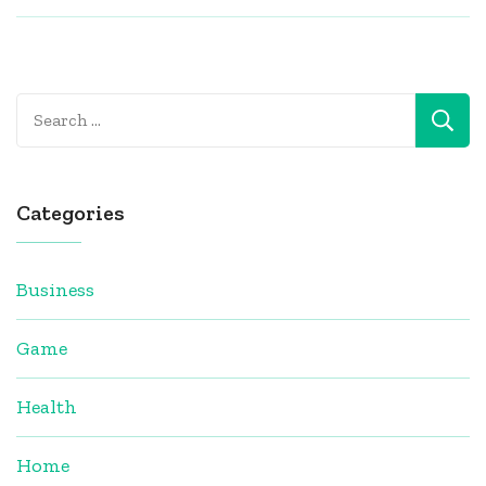
Search
for:
Categories
Business
Game
Health
Home