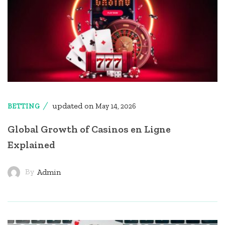
updated on
BETTING
May 14, 2026
Global Growth of Casinos en Ligne
Explained
By
Admin