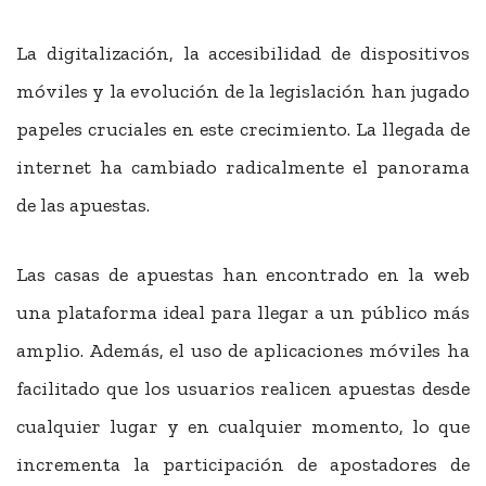
La digitalización, la accesibilidad de dispositivos
móviles y la evolución de la legislación han jugado
papeles cruciales en este crecimiento. La llegada de
internet ha cambiado radicalmente el panorama
de las apuestas.
Las casas de apuestas han encontrado en la web
una plataforma ideal para llegar a un público más
amplio. Además, el uso de aplicaciones móviles ha
facilitado que los usuarios realicen apuestas desde
cualquier lugar y en cualquier momento, lo que
incrementa la participación de apostadores de