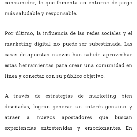
consumidor, lo que fomenta un entorno de juego
más saludable y responsable.
Por último, la influencia de las redes sociales y el
marketing digital no puede ser subestimada. Las
casas de apuestas nuevas han sabido aprovechar
estas herramientas para crear una comunidad en
línea y conectar con su público objetivo.
A través de estrategias de marketing bien
diseñadas, logran generar un interés genuino y
atraer a nuevos apostadores que buscan
experiencias entretenidas y emocionantes. En