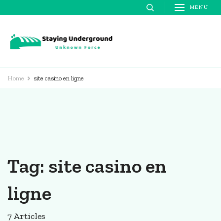
Skip
MENU
to
content
Staying
Unknown Force
(Press
Underground
Enter)
Home
site casino en ligne
Tag:
site casino en
ligne
7 Articles