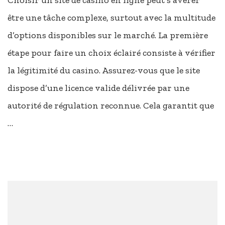
être une tâche complexe, surtout avec la multitude
d’options disponibles sur le marché. La première
étape pour faire un choix éclairé consiste à vérifier
la légitimité du casino. Assurez-vous que le site
dispose d’une licence valide délivrée par une
autorité de régulation reconnue. Cela garantit que
…