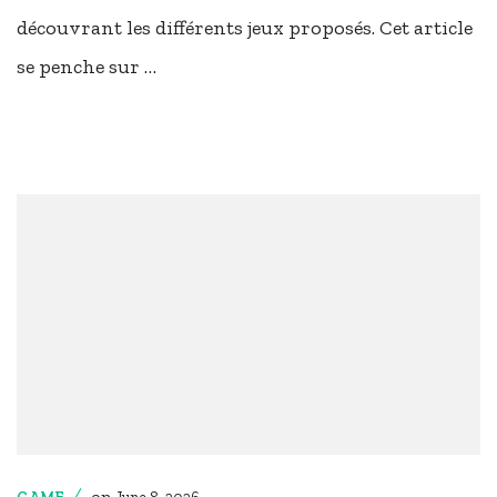
découvrant les différents jeux proposés. Cet article
se penche sur …
on