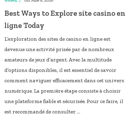
GAME
June 8, 2026
Best Ways to Explore site casino en
ligne Today
L’exploration des sites de casino en ligne est
devenue une activité prisée par de nombreux
amateurs de jeux d’argent. Avec la multitude
d’options disponibles, il est essentiel de savoir
comment naviguer efficacement dans cet univers
numérique. La première étape consiste à choisir
une plateforme fiable et sécurisée. Pour ce faire, il
est recommandé de consulter …