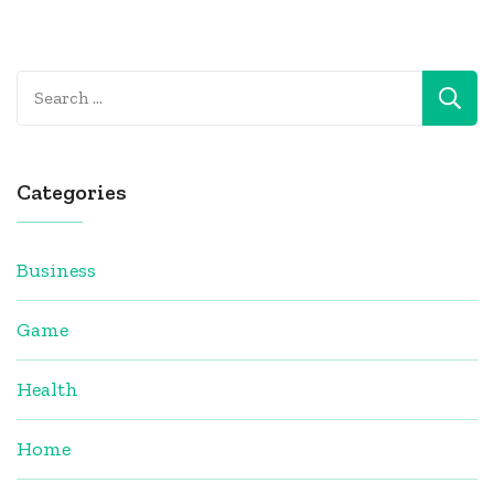
Search
for:
Categories
Business
Game
Health
Home