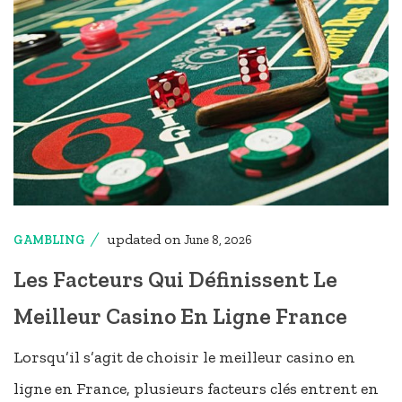
updated on
GAMBLING
June 8, 2026
Les Facteurs Qui Définissent Le
Meilleur Casino En Ligne France
Lorsqu’il s’agit de choisir le meilleur casino en
ligne en France, plusieurs facteurs clés entrent en