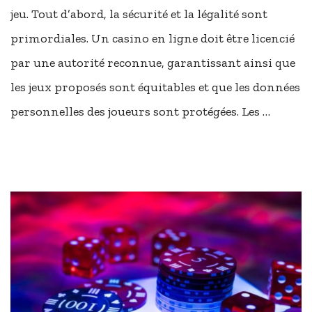
jeu. Tout d’abord, la sécurité et la légalité sont
primordiales. Un casino en ligne doit être licencié
par une autorité reconnue, garantissant ainsi que
les jeux proposés sont équitables et que les données
personnelles des joueurs sont protégées. Les …