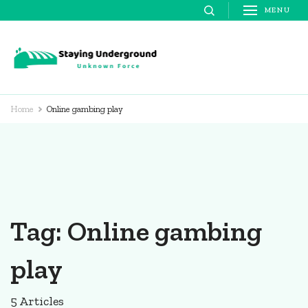
Skip
MENU
to
content
Staying
Unknown Force
(Press
Underground
Enter)
Home
Online gambing play
Tag:
Online gambing
play
5 Articles