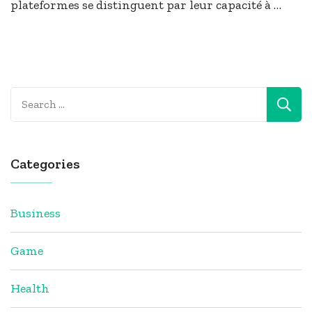
plateformes se distinguent par leur capacité à …
Search
for:
Categories
Business
Game
Health