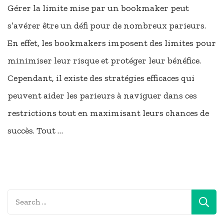
Gérer la limite mise par un bookmaker peut
s’avérer être un défi pour de nombreux parieurs.
En effet, les bookmakers imposent des limites pour
minimiser leur risque et protéger leur bénéfice.
Cependant, il existe des stratégies efficaces qui
peuvent aider les parieurs à naviguer dans ces
restrictions tout en maximisant leurs chances de
succès. Tout …
Search
for: