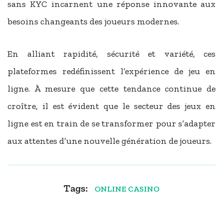
sans KYC incarnent une réponse innovante aux
besoins changeants des joueurs modernes.
En alliant rapidité, sécurité et variété, ces
plateformes redéfinissent l’expérience de jeu en
ligne. À mesure que cette tendance continue de
croître, il est évident que le secteur des jeux en
ligne est en train de se transformer pour s’adapter
aux attentes d’une nouvelle génération de joueurs.
Tags:
ONLINE CASINO