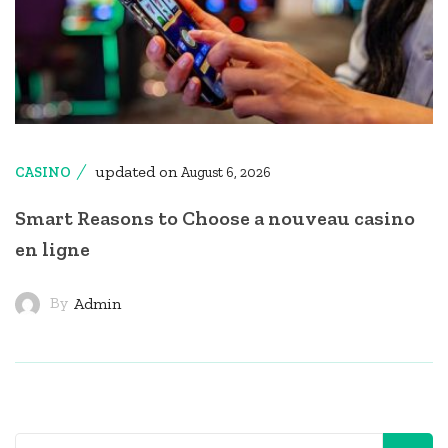
updated on
CASINO
August 6, 2026
Smart Reasons to Choose a nouveau casino
en ligne
By
Admin
Search