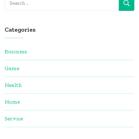
for:
Categories
Business
Game
Health
Home
Service