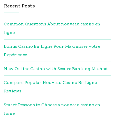
Recent Posts
Common Questions About nouveau casino en
ligne
Bonus Casino En Ligne Pour Maximiser Votre
Expérience
New Online Casino with Secure Banking Methods
Compare Popular Nouveau Casino En Ligne
Reviews
Smart Reasons to Choose a nouveau casino en
ligne