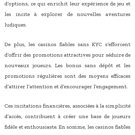
d’options, ce qui enrichit leur expérience de jeu et
les incite à explorer de nouvelles aventures
ludiques.
De plus, les casinos fiables sans KYC s’efforcent
d’offrir des promotions attractives pour séduire de
nouveaux joueurs. Les bonus sans dépôt et les
promotions régulières sont des moyens efficaces
d’attirer l’attention et d’encourager l’engagement.
Ces incitations financières, associées à la simplicité
d’accès, contribuent à créer une base de joueurs
fidèle et enthousiaste. En somme, les casinos fiables