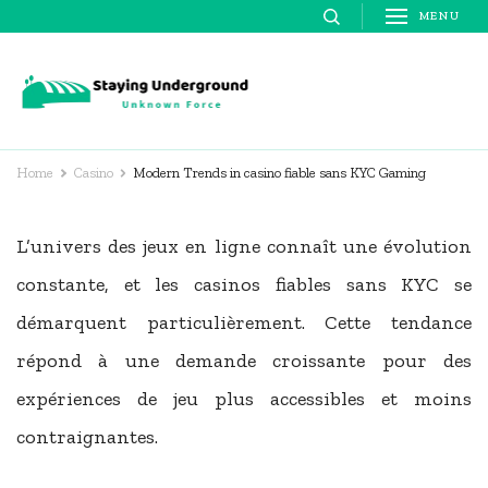
Skip
MENU
to
content
Staying
Unknown Force
(Press
Underground
Enter)
Home
Casino
Modern Trends in casino fiable sans KYC Gaming
L’univers des jeux en ligne connaît une évolution
constante, et les casinos fiables sans KYC se
démarquent particulièrement. Cette tendance
répond à une demande croissante pour des
expériences de jeu plus accessibles et moins
contraignantes.