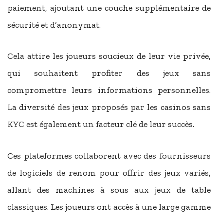
paiement, ajoutant une couche supplémentaire de
sécurité et d’anonymat.
Cela attire les joueurs soucieux de leur vie privée,
qui souhaitent profiter des jeux sans
compromettre leurs informations personnelles.
La diversité des jeux proposés par les casinos sans
KYC est également un facteur clé de leur succès.
Ces plateformes collaborent avec des fournisseurs
de logiciels de renom pour offrir des jeux variés,
allant des machines à sous aux jeux de table
classiques. Les joueurs ont accès à une large gamme