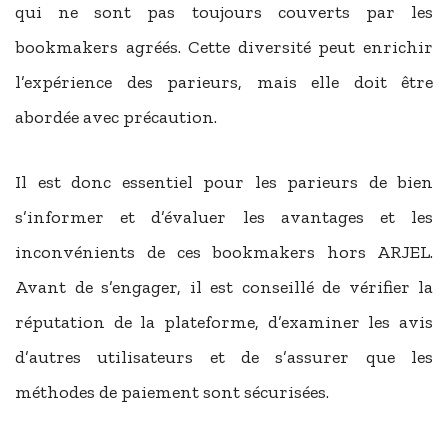
qui ne sont pas toujours couverts par les
bookmakers agréés. Cette diversité peut enrichir
l’expérience des parieurs, mais elle doit être
abordée avec précaution.
Il est donc essentiel pour les parieurs de bien
s’informer et d’évaluer les avantages et les
inconvénients de ces bookmakers hors ARJEL.
Avant de s’engager, il est conseillé de vérifier la
réputation de la plateforme, d’examiner les avis
d’autres utilisateurs et de s’assurer que les
méthodes de paiement sont sécurisées.