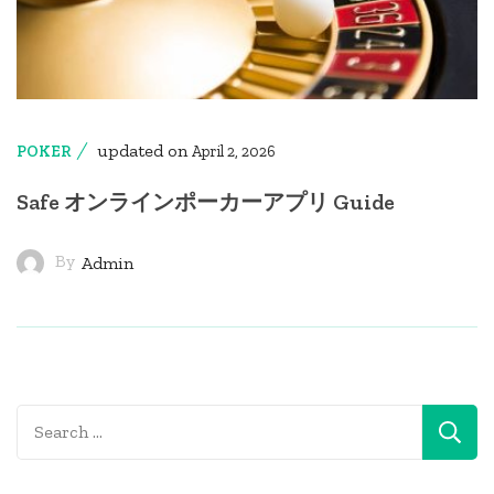
updated on
POKER
April 2, 2026
Safe オンラインポーカーアプリ Guide
By
Admin
Search
for: