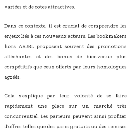
variées et de cotes attractives.
Dans ce contexte, il est crucial de comprendre les
enjeux liés à ces nouveaux acteurs. Les bookmakers
hors ARJEL proposent souvent des promotions
alléchantes et des bonus de bienvenue plus
compétitifs que ceux offerts par leurs homologues
agréés.
Cela s’explique par leur volonté de se faire
rapidement une place sur un marché très
concurrentiel. Les parieurs peuvent ainsi profiter
d’offres telles que des paris gratuits ou des remises