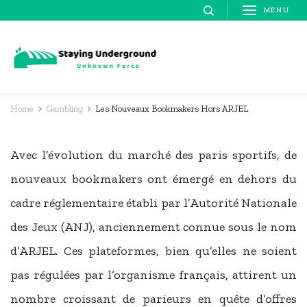
Skip
MENU
to
content
Staying
Unknown Force
(Press
Underground
Enter)
Home
Gambling
Les Nouveaux Bookmakers Hors ARJEL
Avec l’évolution du marché des paris sportifs, de
nouveaux bookmakers ont émergé en dehors du
cadre réglementaire établi par l’Autorité Nationale
des Jeux (ANJ), anciennement connue sous le nom
d’ARJEL. Ces plateformes, bien qu’elles ne soient
pas régulées par l’organisme français, attirent un
nombre croissant de parieurs en quête d’offres