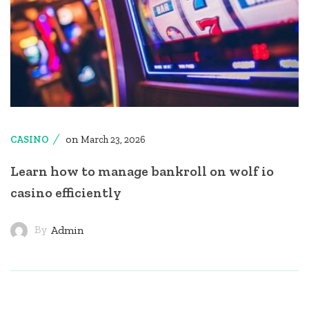
on
CASINO
March 23, 2026
Learn how to manage bankroll on wolf io
casino efficiently
By
Admin