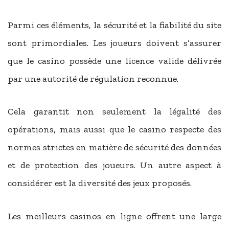
Parmi ces éléments, la sécurité et la fiabilité du site
sont primordiales. Les joueurs doivent s’assurer
que le casino possède une licence valide délivrée
par une autorité de régulation reconnue.
Cela garantit non seulement la légalité des
opérations, mais aussi que le casino respecte des
normes strictes en matière de sécurité des données
et de protection des joueurs. Un autre aspect à
considérer est la diversité des jeux proposés.
Les meilleurs casinos en ligne offrent une large