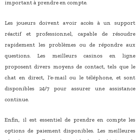
important à prendre en compte.
Les joueurs doivent avoir accès à un support
réactif et professionnel, capable de résoudre
rapidement les problèmes ou de répondre aux
questions. Les meilleurs casinos en ligne
proposent divers moyens de contact, tels que le
chat en direct, l’e-mail ou le téléphone, et sont
disponibles 24/7 pour assurer une assistance
continue.
Enfin, il est essentiel de prendre en compte les
options de paiement disponibles. Les meilleures