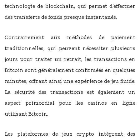
technologie de blockchain, qui permet d’effectuer
des transferts de fonds presque instantanés.
Contrairement aux méthodes de paiement
traditionnelles, qui peuvent nécessiter plusieurs
jours pour traiter un retrait, les transactions en
Bitcoin sont généralement confirmées en quelques
minutes, offrant ainsi une expérience de jeu fluide.
La sécurité des transactions est également un
aspect primordial pour les casinos en ligne
utilisant Bitcoin.
Les plateformes de jeux crypto intègrent des