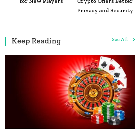
for New Players
Crypto Offers Better
Privacy and Security
Keep Reading
See All