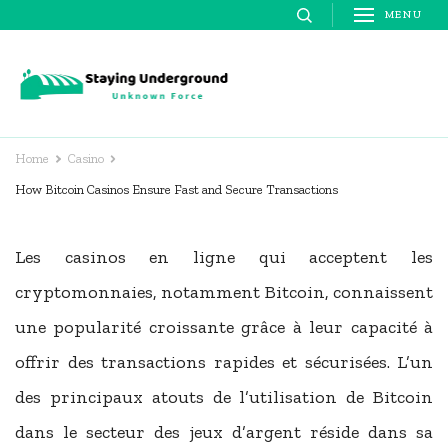
Skip
MENU
to
content
Staying
Unknown Force
(Press
Underground
Enter)
Home
Casino
How Bitcoin Casinos Ensure Fast and Secure Transactions
Les casinos en ligne qui acceptent les
cryptomonnaies, notamment Bitcoin, connaissent
une popularité croissante grâce à leur capacité à
offrir des transactions rapides et sécurisées. L’un
des principaux atouts de l’utilisation de Bitcoin
dans le secteur des jeux d’argent réside dans sa