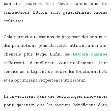
bancaire peuvent être élevés, tandis que les
transactions Bitcoin sont généralement moins
coûteuses.
Cela permet aux casinos de proposer des bonus et
des promotions plus attractifs, attirant ainsi une
clientèle plus large. Enfin, les
Bitcoin casinos
s’efforcent d’améliorer continuellement leur
service en intégrant de nouvelles fonctionnalités
et en optimisant l’expérience utilisateur.
Ils investissent dans des technologies innovantes
pour garantir que les joueurs bénéficient d’un