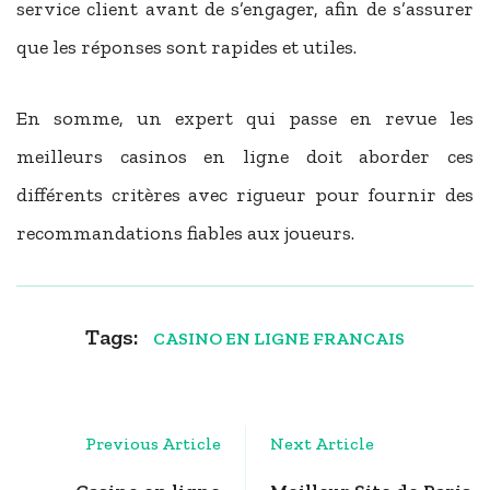
service client avant de s’engager, afin de s’assurer
que les réponses sont rapides et utiles.
En somme, un expert qui passe en revue les
meilleurs casinos en ligne doit aborder ces
différents critères avec rigueur pour fournir des
recommandations fiables aux joueurs.
Tags:
CASINO EN LIGNE FRANCAIS
Post
Previous Article
Next Article
Navigation