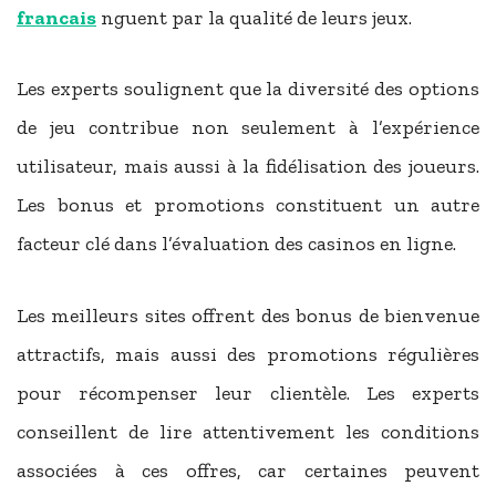
francais
nguent par la qualité de leurs jeux.
Les experts soulignent que la diversité des options
de jeu contribue non seulement à l’expérience
utilisateur, mais aussi à la fidélisation des joueurs.
Les bonus et promotions constituent un autre
facteur clé dans l’évaluation des casinos en ligne.
Les meilleurs sites offrent des bonus de bienvenue
attractifs, mais aussi des promotions régulières
pour récompenser leur clientèle. Les experts
conseillent de lire attentivement les conditions
associées à ces offres, car certaines peuvent