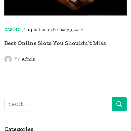
updated on
CASINO
February 3, 2026
Best Online Slots You Shouldn’t Miss
By
Admin
Search
for:
Categories