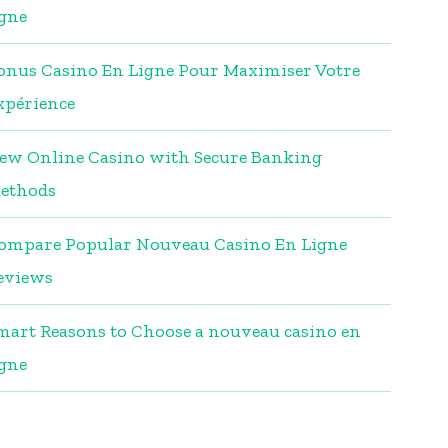
igne
onus Casino En Ligne Pour Maximiser Votre
xpérience
ew Online Casino with Secure Banking
ethods
ompare Popular Nouveau Casino En Ligne
eviews
mart Reasons to Choose a nouveau casino en
igne