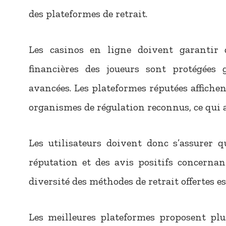
des plateformes de retrait.
Les casinos en ligne doivent garantir 
financières des joueurs sont protégées 
avancées. Les plateformes réputées affichen
organismes de régulation reconnus, ce qui as
Les utilisateurs doivent donc s’assurer 
réputation et des avis positifs concernant
diversité des méthodes de retrait offertes 
Les meilleures plateformes proposent plus