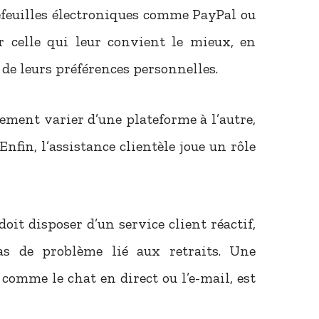
tefeuilles électroniques comme PayPal ou
r celle qui leur convient le mieux, en
de leurs préférences personnelles.
lement varier d’une plateforme à l’autre,
Enfin, l’assistance clientèle joue un rôle
oit disposer d’un service client réactif,
as de problème lié aux retraits. Une
 comme le chat en direct ou l’e-mail, est