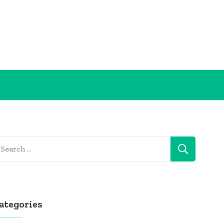
earch
r:
ategories