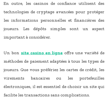
En outre, les casinos de confiance utilisent des
technologies de cryptage avancées pour protéger
les informations personnelles et financières des
joueurs. Les dépôts simples sont un aspect
important à considérer.
Un bon
site casino en ligne
offre une variété de
méthodes de paiement adaptées à tous les types de
joueurs. Que vous préfériez les cartes de crédit, les
virements bancaires ou les portefeuilles
électroniques, il est essentiel de choisir un site qui
facilite les transactions sans complications.