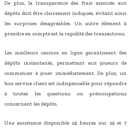
De plus, la transparence des frais associés aux
dépôts doit être clairement indiquée, évitant ainsi
les surprises désagréables. Un autre élément à
prendre en compte est la rapidité des transactions.
Les meilleurs casinos en ligne garantissent des
dépôts instantanés, permettant aux joueurs de
commencer à jouer immédiatement. De plus, un
bon service client est indispensable pour répondre
à toutes les questions ou préoccupations
concernant les dépôts.
Une assistance disponible 24 heures sur 24 et 7