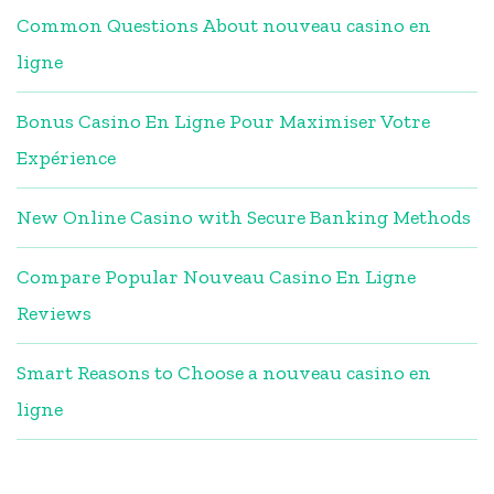
Common Questions About nouveau casino en
ligne
Bonus Casino En Ligne Pour Maximiser Votre
Expérience
New Online Casino with Secure Banking Methods
Compare Popular Nouveau Casino En Ligne
Reviews
Smart Reasons to Choose a nouveau casino en
ligne