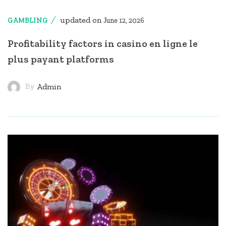
updated on
GAMBLING
June 12, 2026
Profitability factors in casino en ligne le
plus payant platforms
By
Admin