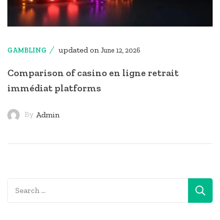
updated on
GAMBLING
June 12, 2026
Comparison of casino en ligne retrait
immédiat platforms
By
Admin
Search
for: