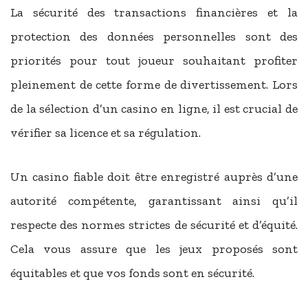
La sécurité des transactions financières et la
protection des données personnelles sont des
priorités pour tout joueur souhaitant profiter
pleinement de cette forme de divertissement. Lors
de la sélection d’un casino en ligne, il est crucial de
vérifier sa licence et sa régulation.
Un casino fiable doit être enregistré auprès d’une
autorité compétente, garantissant ainsi qu’il
respecte des normes strictes de sécurité et d’équité.
Cela vous assure que les jeux proposés sont
équitables et que vos fonds sont en sécurité.